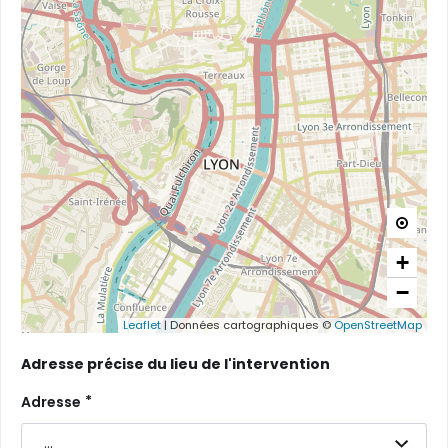

+
−
Leaflet
|
Données cartographiques ©
OpenStreetMap
Adresse précise du lieu de l'intervention
*
Adresse
...