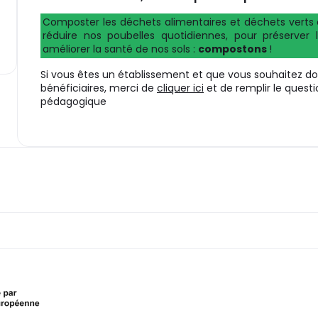
Composter les déchets alimentaires et déchets verts 
réduire nos poubelles quotidiennes, pour préserver
améliorer la santé de nos sols :
compostons
!
Si vous êtes un établissement et que vous souhaitez d
bénéficiaires, merci de
cliquer ici
et de remplir le quest
pédagogique