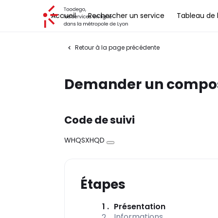
Toodego, les services en ligne dans la métropole de Lyon
Accueil
Rechercher un service
Tableau de 
Retour à la page précédente
Demander un compost
Code de suivi
WHQSXHQD
Copier
Étapes
(étape cour
1
Présentation
Informations
2