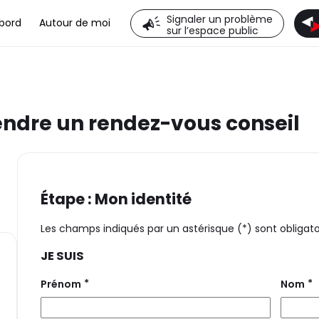
Signaler un problème
bord
Autour de moi
sur l’espace public
endre un rendez-vous conseil
Étape : Mon identité
Les champs indiqués par un astérisque (*) sont obligato
JE SUIS
*
*
Prénom
Nom
nte)