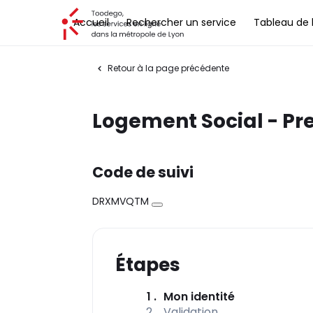
Toodego, les services en ligne dans la métropole de Lyon
Accueil
Rechercher un service
Tableau de 
Retour à la page précédente
Logement Social - Pr
Code de suivi
DRXMVQTM
Copier
Étapes
(étape coura
1
Mon identité
2
Validation