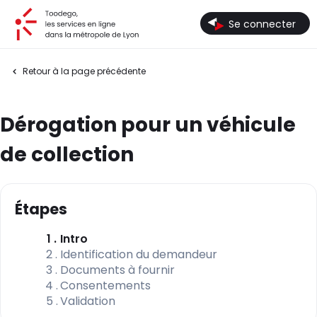
Toodego, les services en ligne dans la métropole de Lyon
Se connecter
Retour à la page précédente
Dérogation pour un véhicule
de collection
Étapes
(étape courante)
1
Intro
2
Identification du demandeur
3
Documents à fournir
4
Consentements
5
Validation