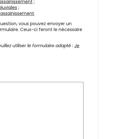
'assainissement
;
luviales
;
l'assainissement
.
question, vous pouvez envoyer un
rmulaire. Ceux-ci feront le nécessaire
lez utiliser le formulaire adapté :
J
e