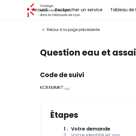
Toodego, les services en ligne dans la métropole de Lyon
Accueil
Rechercher un service
Tableau de 
Retour à la page précédente
Question eau et assa
Code de suivi
KCRXMMKT
Copier
Étapes
(étape co
1
Votre demande
Votre identité et vos
2