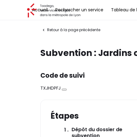
Toodego, les services en ligne dans la métropole de Lyon
Accueil
Rechercher un service
Tableau de 
Retour à la page précédente
Subvention : Jardins c
Code de suivi
TXJHDPFJ
Copier
Étapes
Dépôt du dossier de
1
(étape couran
subvention